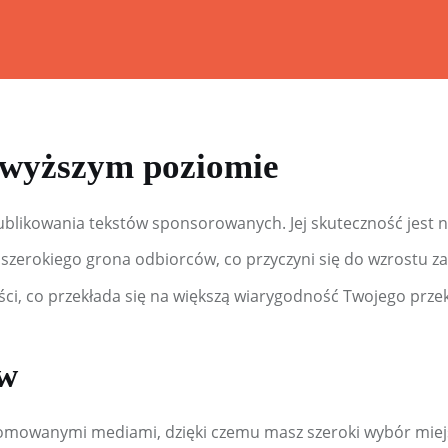
Wiesz doskonale!
Kalkulatory, przeliczniki i przydatna wiedza
ajwyższym poziomie
ublikowania tekstów sponsorowanych. Jej skuteczność jest 
o szerokiego grona odbiorców, co przyczyni się do wzrostu 
ści, co przekłada się na większą wiarygodność Twojego prze
ów
omowanymi mediami, dzięki czemu masz szeroki wybór miejsc