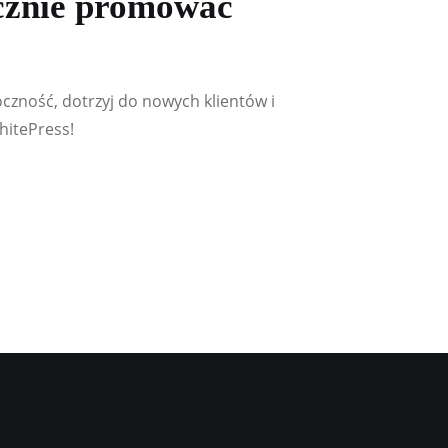
ecznie promować
czność, dotrzyj do nowych klientów i
WhitePress!