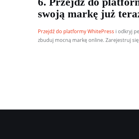
6. Przejdź do platfo
swoją markę już tera
Przejdź do platformy WhitePress
i odkryj p
zbuduj mocną markę online. Zarejestruj się j