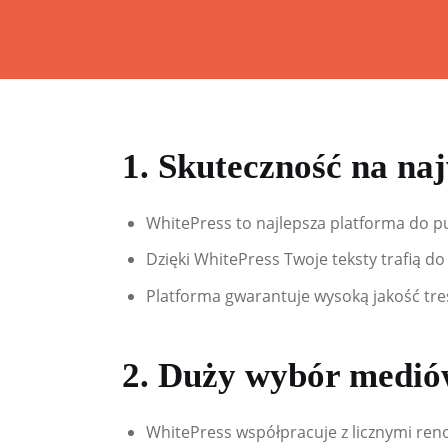
Home
Artykuły
Kalkulatory
1. Skuteczność na n
O mnie
WhitePress to najlepsza platforma do p
Artykuły sponsorowane
Dzięki WhitePress Twoje teksty trafią d
Kontakt
Platforma gwarantuje wysoką jakość tre
2. Duży wybór medi
WhitePress współpracuje z licznymi ren