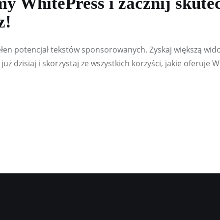
rmy WhitePress i zacznij skut
z!
ełen potencjał tekstów sponsorowanych. Zyskaj większą wido
uż dzisiaj i skorzystaj ze wszystkich korzyści, jakie oferuje 