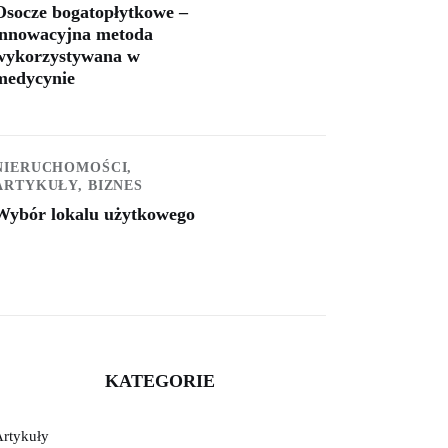
Osocze bogatopłytkowe –
innowacyjna metoda
wykorzystywana w
medycynie
NIERUCHOMOŚCI,
ARTYKUŁY,
BIZNES
Wybór lokalu użytkowego
KATEGORIE
Artykuły