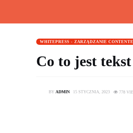
Home
Artykuły
Kalkulatory
WHITEPRESS - ZARZĄDZANIE CONTENT
O mnie
Co to jest tek
Artykuły sponsorowane
Kontakt
BY
ADMIN
15 STYCZNIA, 2023
778
VI