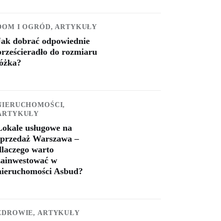
DOM I OGRÓD,
ARTYKUŁY
Jak dobrać odpowiednie
prześcieradło do rozmiaru
łóżka?
NIERUCHOMOŚCI,
ARTYKUŁY
Lokale usługowe na
sprzedaż Warszawa –
dlaczego warto
zainwestować w
nieruchomości Asbud?
ZDROWIE,
ARTYKUŁY