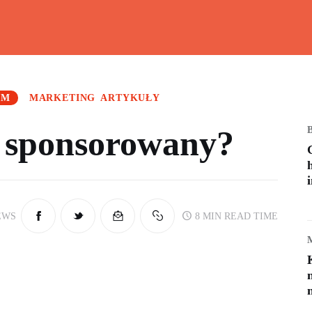
Wiesz doskonale!
Kalkulatory, przeliczniki i przydatna wiedza
EM
MARKETING
ARTYKUŁY
st sponsorowany?
EWS
8 MIN
READ TIME