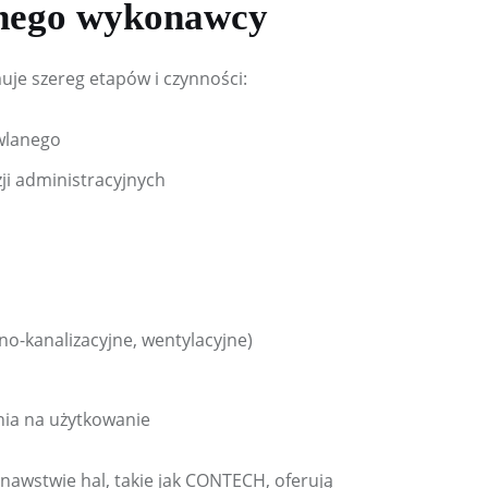
lnego wykonawcy
e szereg etapów i czynności:
wlanego
ji administracyjnych
no-kanalizacyjne, wentylacyjne)
nia na użytkowanie
nawstwie hal, takie jak CONTECH, oferują 