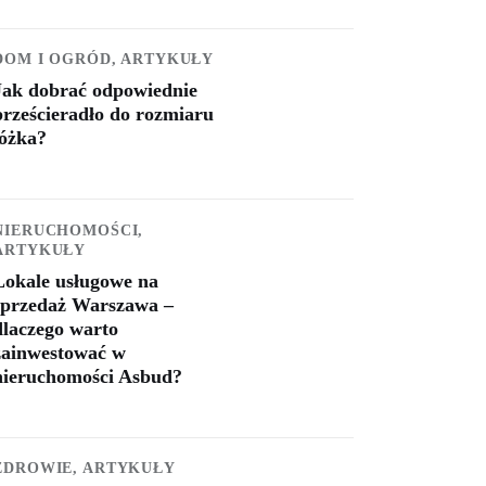
DOM I OGRÓD,
ARTYKUŁY
Jak dobrać odpowiednie
prześcieradło do rozmiaru
łóżka?
NIERUCHOMOŚCI,
ARTYKUŁY
Lokale usługowe na
sprzedaż Warszawa –
dlaczego warto
zainwestować w
nieruchomości Asbud?
ZDROWIE,
ARTYKUŁY