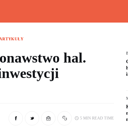
Wiesz doskonale!
Kalkulatory, przeliczniki i przydatna wiedza
ARTYKUŁY
onawstwo hal.
inwestycji
5 MIN
READ TIME