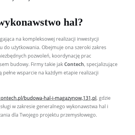
 wykonawstwo hal?
jąca na kompleksowej realizacji inwestycji 
u do użytkowania. Obejmuje ona szeroki zakres 
 niezbędnych pozwoleń, koordynację prac 
em budowy. Firmy takie jak 
Contech
, specjalizujące 
 pełne wsparcie na każdym etapie realizacji 
/contech.pl/budowa-hal-i-magazynow,131,pl
, gdzie 
ugi w zakresie generalnego wykonawstwa hal i 
zania dla Twojego projektu przemysłowego.