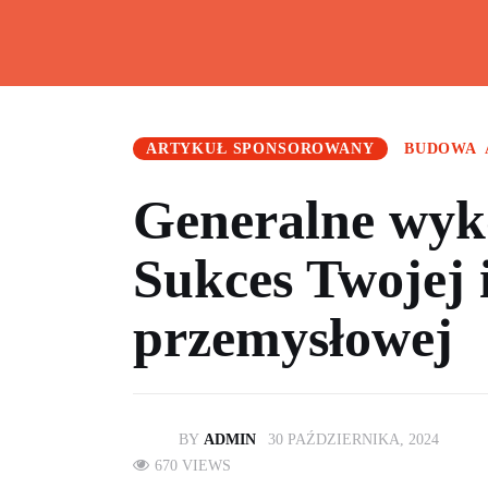
Home
Artykuły
Kalkulatory
ARTYKUŁ SPONSOROWANY
BUDOWA
O mnie
Generalne wyk
Artykuły sponsorowane
Sukces Twojej 
Kontakt
przemysłowej
BY
ADMIN
30 PAŹDZIERNIKA, 2024
670
VIEWS