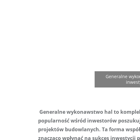
 Generalne wykonawstwo hal to kompleksowe rozwiązanie, które zyskuje coraz większą 
popularność wśród inwestorów poszukuj
projektów budowlanych. Ta forma współpr
znacząco wpłynąć na sukces inwestycji 