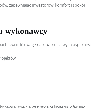
pów, zapewniając inwestorowi komfort i spokój 
o wykonawcy
arto zwrócić uwagę na kilka kluczowych aspektów:
projektów
awca, spełnia wszystkie te kryteria, oferując 