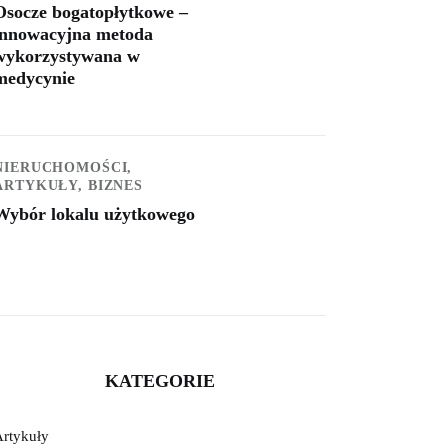
Osocze bogatopłytkowe –
innowacyjna metoda
wykorzystywana w
medycynie
NIERUCHOMOŚCI,
ARTYKUŁY,
BIZNES
Wybór lokalu użytkowego
KATEGORIE
Artykuły