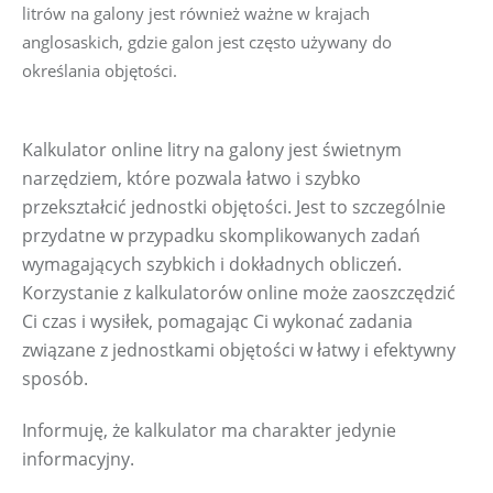
l
it
rów
na ga
lony
j
es
t
r
ów
nie
ż
w
ażne
w
kr
aj
ac
h
an
g
los
a
skich,
gdz
ie
g
alo
n j
e
st
c
zęs
to
uż
y
w
an
y
d
o
ok
r
eśl
an
ia
ob
j
ęt
o
ś
ci
.
Kalkulator online litry na galony jest świetnym 
narzędziem, które pozwala łatwo i szybko 
przekształcić jednostki objętości. Jest to szczególnie 
przydatne w przypadku skomplikowanych zadań 
wymagających szybkich i dokładnych obliczeń. 
Korzystanie z kalkulatorów online może zaoszczędzić 
Ci czas i wysiłek, pomagając Ci wykonać zadania 
związane z jednostkami objętości w łatwy i efektywny 
sposób.
Informuję, że kalkulator ma charakter jedynie 
informacyjny.