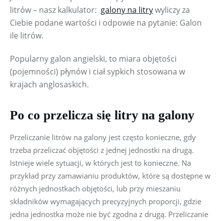
litrów – nasz kalkulator:  
galony na litry
 wyliczy za 
Ciebie podane wartości i odpowie na pytanie: Galon 
ile litrów.
Popularny galon angielski, to miara objętości 
(pojemności) płynów i ciał sypkich stosowana w 
krajach anglosaskich.
Po
co
pr
zel
ic
za
si
ę
lit
ry
na
gal
ony
Pr
zel
ic
zan
ie l
i
t
r
ó
w
n
a
ga
lony
j
es
t
cz
ę
sto
k
on
i
ecz
ne
, gd
y
t
r
ze
ba
p
r
z
el
icz
ać
o
bję
t
oś
ci
z j
e
dn
e
j
j
e
dn
o
stki
na
d
ru
g
ą.
I
s
tn
ie
je
wie
le
s
ytu
ac
j
i,
w
kt
ó
r
yc
h
jes
t
t
o k
on
i
ec
z
ne
.
N
a
p
rzyk
ład p
rz
y
z
ama
w
i
a
ni
u p
ro
duk
tó
w
,
k
tór
e
są
do
stę
pn
e
w
r
ó
żnych j
ednostkach obj
ę
to
śc
i,
l
ub
p
rz
y
mi
es
za
niu
skł
adn
ik
ów
wym
ag
a
jąc
y
c
h
p
re
cy
zy
j
nych p
ro
po
r
c
ji
, g
dz
ie
j
ed
na
j
ed
nos
tka
m
o
że
n
ie
b
y
ć zgodn
a
z
d
rug
ą.
Pr
ze
l
i
cz
a
ni
e