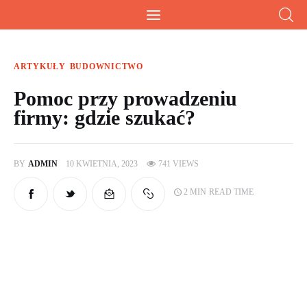
Wiesz doskonale!
Kalkulatory, przeliczniki i przydatna wiedza
ARTYKUŁY
BUDOWNICTWO
Pomoc przy prowadzeniu
firmy: gdzie szukać?
Home
Artykuły
BY
ADMIN
10 KWIETNIA, 2023
741
VIEWS
Kalkulatory
2 MIN
READ TIME
O mnie
Artykuły sponsorowane
Kontakt