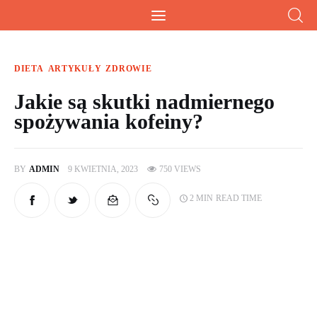
Wiesz doskonale!
Kalkulatory, przeliczniki i przydatna wiedza
DIETA
ARTYKUŁY
ZDROWIE
Jakie są skutki nadmiernego
spożywania kofeiny?
Home
Artykuły
BY
ADMIN
9 KWIETNIA, 2023
750
VIEWS
Kalkulatory
2 MIN
READ TIME
O mnie
Artykuły sponsorowane
Kontakt