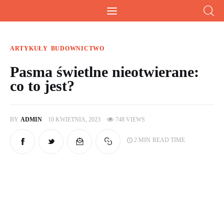
Wiesz doskonale!
Kalkulatory, przeliczniki i przydatna wiedza
ARTYKUŁY
BUDOWNICTWO
Pasma świetlne nieotwierane:
co to jest?
Home
Artykuły
BY
ADMIN
10 KWIETNIA, 2023
748
VIEWS
Kalkulatory
2 MIN
READ TIME
O mnie
Artykuły sponsorowane
Kontakt