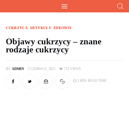
Wiesz doskonale!
Kalkulatory, przeliczniki i przydatna wiedza
CUKRZYCA
ARTYKUŁY
ZDROWIE
Objawy cukrzycy – znane
rodzaje cukrzycy
Home
Artykuły
BY
ADMIN
2 CZERWCA, 2023
751
VIEWS
Kalkulatory
3 MIN
READ TIME
O mnie
Artykuły sponsorowane
Kontakt