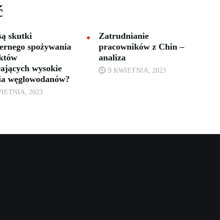
ć
są skutki
Zatrudnianie
ernego spożywania
pracowników z Chin –
któw
analiza
ających wysokie
9 KWIETNIA, 2023
nia węglowodanów?
IETNIA, 2023