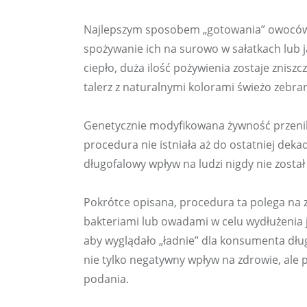
Najlepszym sposobem „gotowania” owoców i
spożywanie ich na surowo w sałatkach lub j
ciepło, duża ilość pożywienia zostaje znisz
talerz z naturalnymi kolorami świeżo zebr
Genetycznie modyfikowana żywność przenikn
procedura nie istniała aż do ostatniej dek
długofalowy wpływ na ludzi nigdy nie zosta
Pokrótce opisana, procedura ta polega na 
bakteriami lub owadami w celu wydłużenia j
aby wyglądało „ładnie” dla konsumenta dłu
nie tylko negatywny wpływ na zdrowie, ale 
podania.