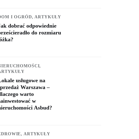
DOM I OGRÓD,
ARTYKUŁY
Jak dobrać odpowiednie
prześcieradło do rozmiaru
łóżka?
NIERUCHOMOŚCI,
ARTYKUŁY
Lokale usługowe na
sprzedaż Warszawa –
dlaczego warto
zainwestować w
nieruchomości Asbud?
ZDROWIE,
ARTYKUŁY