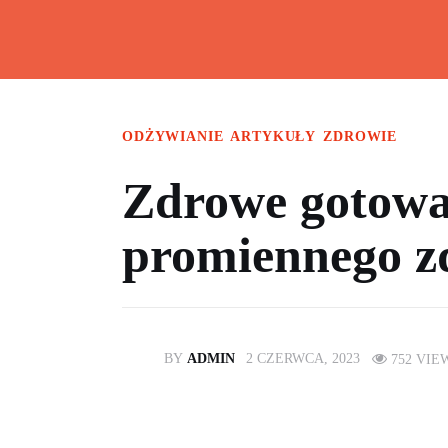
Home
Artykuły
Kalkulatory
ODŻYWIANIE
ARTYKUŁY
ZDROWIE
O mnie
Zdrowe gotowa
Artykuły sponsorowane
promiennego z
Kontakt
BY
ADMIN
2 CZERWCA, 2023
752
VIE