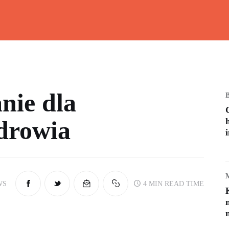
Wiesz doskonale!
Kalkulatory, przeliczniki i przydatna wiedza
nie dla
drowia
WS
4 MIN
READ TIME