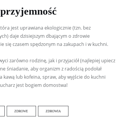
 przyjemność
óra jest uprawiana ekologicznie (tzn. bez 
ch) daje dzisiejszym dbającym o zdrowie 
ie się czasem spędzonym na zakupach i w kuchni.
i zarówno rodzinę, jak i przyjaciół (najlepiej upiecz 
wne śniadanie, aby organizm z radością podołał 
 kawą lub kofeina, spraw, aby wyjście do kuchni 
 kucharz jest bogiem domostwa!
ZDROWE
ZDROWIA