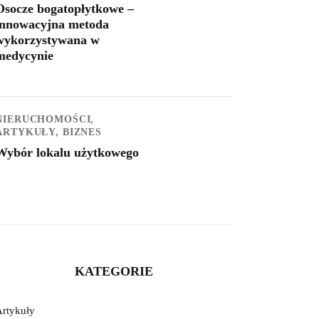
Osocze bogatopłytkowe –
innowacyjna metoda
wykorzystywana w
medycynie
NIERUCHOMOŚCI,
ARTYKUŁY,
BIZNES
Wybór lokalu użytkowego
KATEGORIE
Artykuły