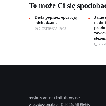
To może Ci się spodoba
Dieta poprzez operację
Jakie 
odchudzania
nadmi
produ
2 CZERWCA, 2023
zawier
stęże
7 KW
artykuły online i kalkulatory na:
wieszdoskonale.pl © 2026. All Rights