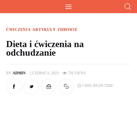
Wiesz doskonale!
Kalkulatory, przeliczniki i przydatna wiedza
ĆWICZENIA
ARTYKUŁY
ZDROWIE
Dieta i ćwiczenia na
odchudzanie
Home
Artykuły
BY
ADMIN
2 CZERWCA, 2023
756
VIEWS
Kalkulatory
5 MIN
READ TIME
O mnie
Artykuły sponsorowane
Kontakt